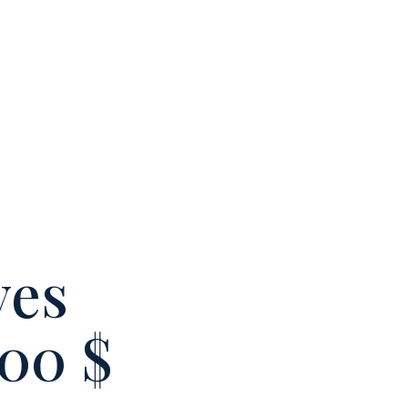
ves
000 $