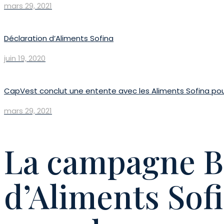
mars 29, 2021
Déclaration d’Aliments Sofina
juin 19, 2020
CapVest conclut une entente avec les Aliments Sofina pour
mars 29, 2021
La campagne Bâ
d’Aliments Sofi