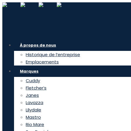
À propos de nous
Historique de l’entreprise
Emplacements
Marques
Cuddy
Fletcher’s
Janes
Lavazza
Lilydale
Mastro
Rio Mare