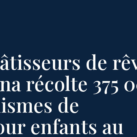
tisseurs de rê
na récolte 375 
nismes de
our enfants au