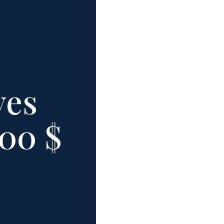
ves
000 $