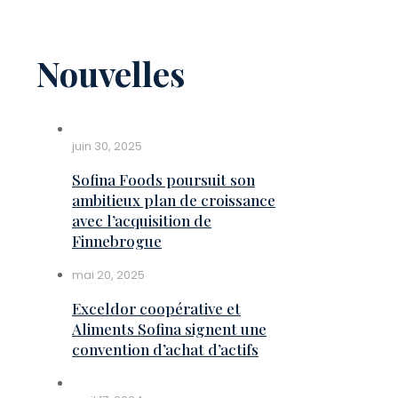
Nouvelles
juin 30, 2025
Sofina Foods poursuit son
ambitieux plan de croissance
avec l’acquisition de
Finnebrogue
mai 20, 2025
Exceldor coopérative et
Aliments Sofina signent une
convention d’achat d’actifs