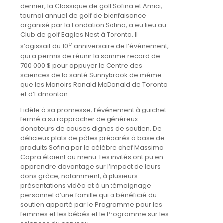
dernier, la Classique de golf Sofina et Amici,
tournoi annuel de golf de bienfaisance
organisé par la Fondation Sofina, a eu lieu au
Club de golf Eagles Nest à Toronto. Il
e
s’agissait du 10
anniversaire de l’événement,
qui a permis de réunir la somme record de
700 000 $ pour appuyer le Centre des
sciences de la santé Sunnybrook de même
que les Manoirs Ronald McDonald de Toronto
et d’Edmonton.
Fidèle à sa promesse, l’événement à guichet
fermé a su rapprocher de généreux
donateurs de causes dignes de soutien. De
délicieux plats de pâtes préparés à base de
produits Sofina par le célèbre chef Massimo
Capra étaient au menu. Les invités ont pu en
apprendre davantage sur l’impact de leurs
dons grâce, notamment, à plusieurs
présentations vidéo et à un témoignage
personnel d’une famille qui a bénéficié du
soutien apporté par le Programme pour les
femmes et les bébés et le Programme sur les