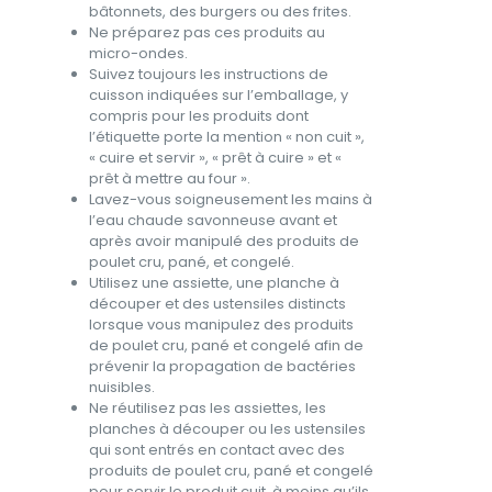
bâtonnets, des burgers ou des frites.
Ne préparez pas ces produits au
micro-ondes.
Suivez toujours les instructions de
cuisson indiquées sur l’emballage, y
compris pour les produits dont
l’étiquette porte la mention « non cuit »,
« cuire et servir », « prêt à cuire » et «
prêt à mettre au four ».
Lavez-vous soigneusement les mains à
l’eau chaude savonneuse avant et
après avoir manipulé des produits de
poulet cru, pané, et congelé.
Utilisez une assiette, une planche à
découper et des ustensiles distincts
lorsque vous manipulez des produits
de poulet cru, pané et congelé afin de
prévenir la propagation de bactéries
nuisibles.
Ne réutilisez pas les assiettes, les
planches à découper ou les ustensiles
qui sont entrés en contact avec des
produits de poulet cru, pané et congelé
pour servir le produit cuit, à moins qu’ils